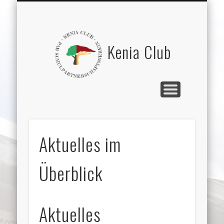
GITURU SECONDARY SCHOOL
„EXCHANGE“ (GSS-PAB)
BEGEGNUNGEN
FEEDBACK
PARTNER
SPENDEN
VEREIN
HOME
Kenia Club
Aktuelles im
Überblick
Aktuelles