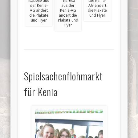
Isabelle aus
Theresa
Die Kenia-
der Kenia-
aus der
AG ändert
AG ändert
Kenia-AG
die Plakate
die Plakate
ändert die
und Flyer
und Flyer
Plakate und
Flyer
Spielsachenflohmarkt
für Kenia