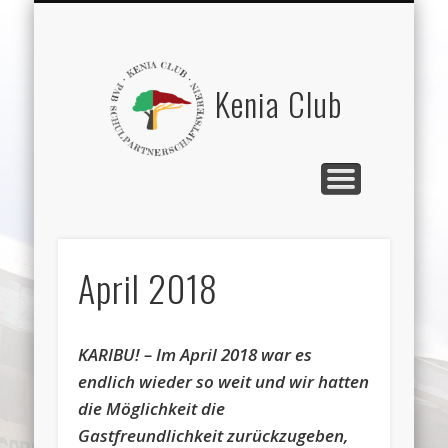
GITURU SECONDARY SCHOOL
„EXCHANGE“ (GSS-PAB)
BEGEGNUNGEN
FEEDBACK
PARTNER
SPENDEN
VEREIN
HOME
Kenia Club
April 2018
KARIBU! – Im April 2018 war es
endlich wieder so weit und wir hatten
die Möglichkeit die
Gastfreundlichkeit zurückzugeben,