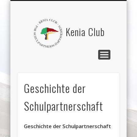
GITURU SECONDARY SCHOOL
„EXCHANGE“ (GSS-PAB)
BEGEGNUNGEN
FEEDBACK
PARTNER
SPENDEN
VEREIN
HOME
Kenia Club
Geschichte der
Schulpartnerschaft
Geschichte der Schulpartnerschaft