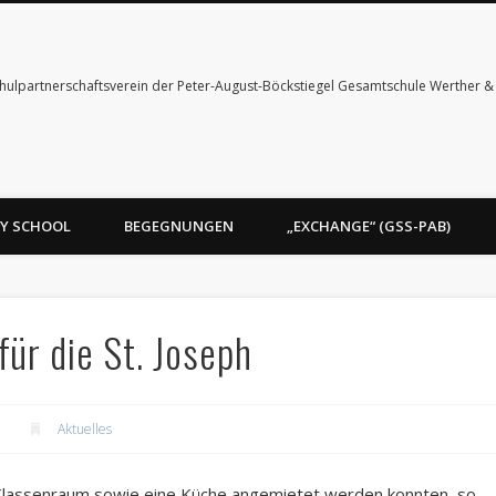
hulpartnerschaftsverein der Peter-August-Böckstiegel Gesamtschule Werther 
Y SCHOOL
BEGEGNUNGEN
„EXCHANGE“ (GSS-PAB)
ür die St. Joseph
Aktuelles
lassenraum sowie eine Küche angemietet werden konnten, so