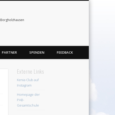
& Borgholzhausen
PARTNER
SPENDEN
FEEDBACK
Externe Links
Kenia Club auf
Instagram
Homepage der
PAB-
Gesamtschule