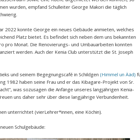
en wurden, empfand Schulleiter George Makori die täglich
hwierig.
r 2022 konnte George ein neues Gebäude anmieten, welches
eichend Platz bietet. Es befindet sich neben dem uns bekannten
ro pro Monat. Die Renovierungs- und Umbauarbeiten konnten
anziert werden. Auch der Kenia Club unterstützt die St. Joseph
 Rieks und seinem Begegnungscafé in Schildgen
(Himmel un Ääd)
f
fang 1982 haben seine Frau und er das Kibagare-Projekt von Sr.
acht“, was sozusagen die Anfänge unseres langjährigen Kenia-
reuen uns daher sehr über diese langjährige Verbundenheit.
nen unterrichtet (vierLehrer*innen, eine Köchin).
 neuen Schulgebäude: