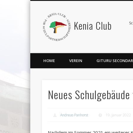
Kenia Club
Sc
HOME
VEREIN
GITURU SECONDAR
Neues Schulgebäude f
Andreas Panhorst
19. Januar 2022
Nachdem im Sommer 2021 ein weiterer K